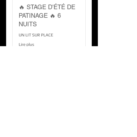
🔥 STAGE D'ÉTÉ DE
PATINAGE 🔥 6
NUITS
UN LIT SUR PLACE
Lire plus
Terminé
470
470 €
euros
Voir l'ensemble de séances
Freestyle On Ice,
la garantie d'une glisse inédite, fun,
sécurisée et accessible à tous !