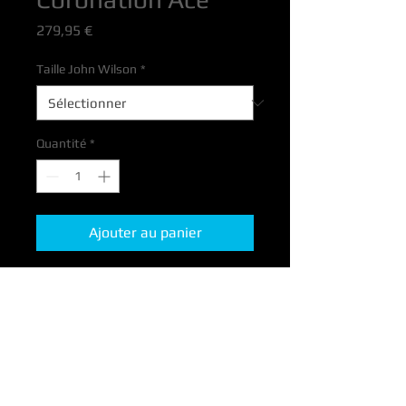
Prix
279,95 €
Taille John Wilson
*
Quantité
*
Ajouter au panier
Freestyle On Ice,
la garantie d'une glisse inédite, fun,
sécurisée et accessible à tous !